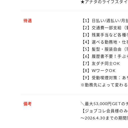
★アナタのライフスタイ
待遇
【1】日払い/週払い/
【2】交通費一部支給（
【3】残業手当など各種
【4】選べる勤務地・仕
【5】髪型・服装自由（
【6】履歴書不要！手ぶ
【7】友ダチ同士OK
【8】WワークOK
【9】受動喫煙対策：あ
※勤務先によって変わる
備考
＼最大53,000円GET
【ジョブコレ会員様のみ
～2026.4.30までの期