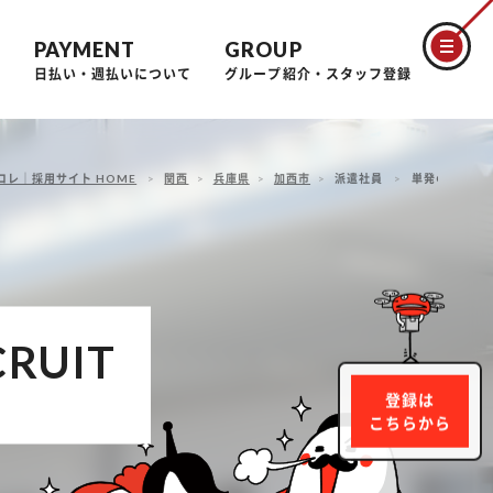
PAYMENT
GROUP
問
日払い・週払いについて
グループ紹介・スタッフ登録
コレ｜採用サイト HOME
関西
兵庫県
加西市
派遣社員
単発OK！初心
CRUIT
登録は
こちらから