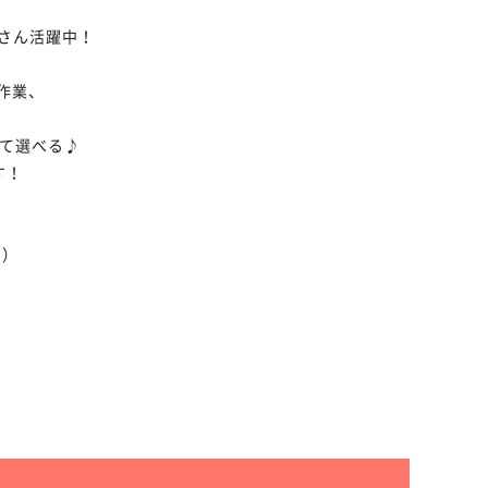
ーさん活躍中！
作業、
って選べる♪
す！
る）