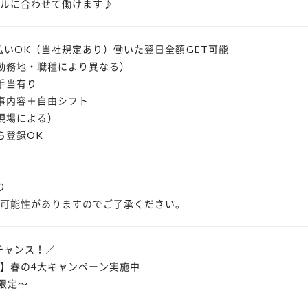
ルに合わせて働けます♪
月払いOK（当社規定あり）働いた翌日全額GET可能
勤務地・職種により異なる）
手当有り
事内容＋自由シフト
現場による）
ら登録OK
り
可能性がありますのでご了承ください。
のチャンス！／
】春の4大キャンペーン実施中
間限定～