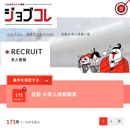
ジョブコレ｜採用サイト HOME
日勤の求人情報一覧
RECRUIT
求人情報
条件を指定する
日勤 の求人検索結果
171
RESULT
171
1
>
≫
件
1～10件を表示