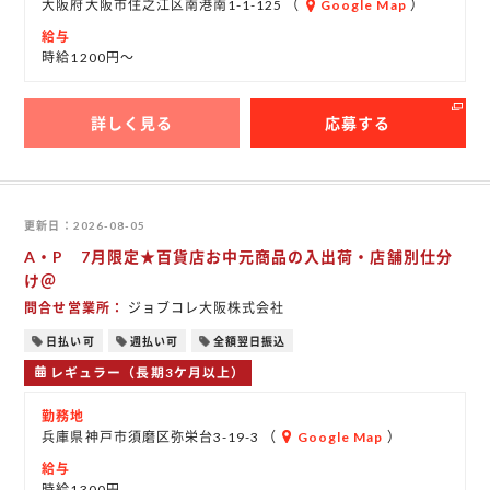
大阪府大阪市住之江区南港南1-1-125 （
Google Map
）
給与
時給1200円～
詳しく見る
応募する
更新日
2026-08-05
A・P 7月限定★百貨店お中元商品の入出荷・店舗別仕分
け＠
問合せ営業所
ジョブコレ大阪株式会社
日払い可
週払い可
全額翌日振込
レギュラー（長期3ケ月以上）
勤務地
兵庫県神戸市須磨区弥栄台3-19-3 （
Google Map
）
給与
時給1300円