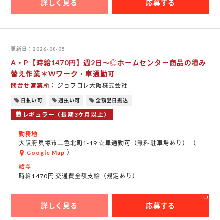
詳しく見る
応募する
更新日
2026-08-05
A・P【時給1470円】週2日～◎ホームセンター商品の積み
替え作業＊Wワーク・車通勤可
問合せ営業所
ジョブコレ大阪株式会社
日払い可
週払い可
全額翌日振込
レギュラー（長期3ケ月以上）
勤務地
大阪府貝塚市二色北町1-19 ☆車通勤可（無料駐車場あり） （
Google Map
）
給与
時給1470円 交通費全額支給（規定あり）
詳しく見る
応募する