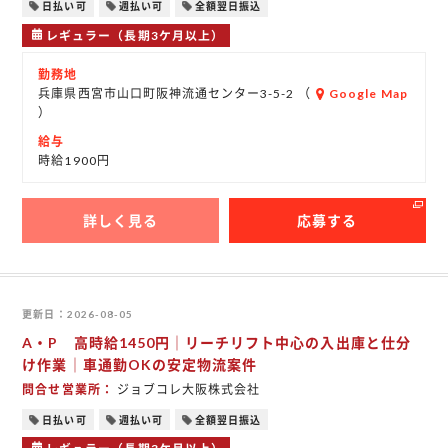
日払い可
週払い可
全額翌日振込
レギュラー（長期3ケ月以上）
勤務地
兵庫県西宮市山口町阪神流通センター3-5-2 （
Google Map
）
給与
時給1900円
詳しく見る
応募する
更新日
2026-08-05
A・P 高時給1450円｜リーチリフト中心の入出庫と仕分
け作業｜車通勤OKの安定物流案件
問合せ営業所
ジョブコレ大阪株式会社
日払い可
週払い可
全額翌日振込