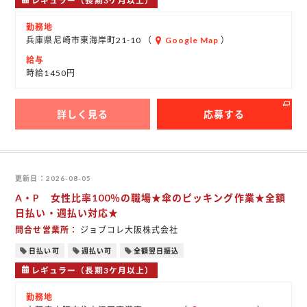
レギュラー（長期3ケ月以上）
勤務地
兵庫県尼崎市東海岸町21-10 （
Google Map
）
給与
時給1450円
詳しく見る
応募する
更新日
2026-08-05
A・P 女性比率100％の職場★傘のピッキング作業★全額
日払い・週払い対応★
問合せ営業所
ジョブコレ大阪株式会社
日払い可
週払い可
全額翌日振込
レギュラー（長期3ケ月以上）
勤務地