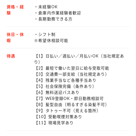
↓
資格・経
・未経験OK
昼休憩
験
・倉庫内作業経験者歓迎
↓
・長期勤務できる方
仕分け・出荷準備
↓
休日・休
・シフト制
退勤
暇
※希望休相談可能
■ 研修・教育体制
待遇
【1】日払い／週払い／月払いOK（当社規定あ
り）
・OJT研修あり
【2】最短で働いた翌日に給与受取可能
・未経験でも安心スタート
【3】交通費一部支給（当社規定あり）
【4】残業手当など各種手当あり
■ 現場情報
【5】社会保険完備（条件あり）
【6】無料送迎バスあり
・現場人数：約50名
【7】WEB登録OK・即日勤務相談可
・年齢層：20代～40代中心
【8】髪型自由（明るすぎる染髪不可）
・男女半々
【9】タトゥー不可（見える箇所）
・静かに作業する方、会話しながら働く方どちらも在籍
【10】受動喫煙対策あり
【11】現場見学あり
■ 身だしなみ