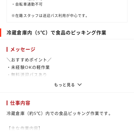
・自転車通勤不可
※在籍スタッフは送迎バス利用が中心です。
冷蔵倉庫内（5℃）で食品のピッキング作業
メッセージ
＼おすすめポイント／
・未経験OKの軽作業
・無料送迎バスあり
・週3日～OKの柔軟シフト
もっと見る
・大手物流で安定勤務
・チルド環境で働きやすい
仕事内容
冷蔵倉庫（約5℃）内での食品ピッキング作業のお仕事で
冷蔵倉庫（約5℃）内での食品ピッキング作業です。
す。
作業はシンプルで、未経験の方でも始めやすい内容です。
【主な作業内容】