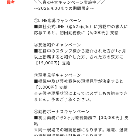
備考
＼＼春の4大キャンペーン実施中／／
・染髪：明るすぎなければ可
～2026.4.30までの期間限定～
・ネイル：不可
・ピアス：小さいもののみ可
①LINE応募キャンペーン
・タトゥー：見える箇所NG
■弊社公式LINE（@525jujle）に掲載中の求人に
応募すると、初回勤務後に【5,000円】支給
■ あてはまる方は特におすすめです
②友達紹介キャンペーン
・コツコツ作業が好きな方
■在籍中のスタッフ様から紹介された方が1ヶ月
・軽作業で安定して働きたい方
以上勤務すると紹介した方、された方の双方に
【15,000円】支給
・長期で働きたい方
・倉庫内作業に興味がある方
③現場見学キャンペーン
■掲載中及び弊社案件の現場見学が決定すると
大手物流企業の現場で、
【3,000円】支給
※天候や現場状況によっては必ずしもお約束でき
安定した仕事量がある環境です。
ません。予めご了承ください。
④勤務ボーナスキャンペーン
■初回勤務から3ヶ月継続勤務で【30,000円】支
給
※同一現場での継続勤務になります。離職、退職
や複数現場勤務は対象外になります。