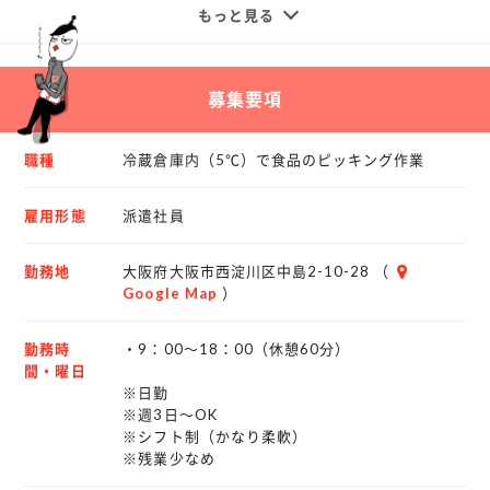
・食品のピッキング作業
もっと見る
また、阪神尼崎駅から無料送迎バスがあり通勤もラクラ
ク。
【サブ作業内容】
大手物流企業のため仕事量も安定しており、長期で安心し
・商品の検品
募集要項
て働ける環境です。
・店舗ごとの仕分け作業
職種
冷蔵倉庫内（5℃）で食品のピッキング作業
＜補足ポイント＞
・扱う商品：大手スーパー向け食品
雇用形態
派遣社員
・重量物あり（10kg程度）
・スピードより正確性重視
勤務地
大阪府大阪市西淀川区中島2-10-28 （
・チルド環境（約5℃）で年中温度が一定
Google Map
）
＜1日の流れ＞
勤務時
・9：00～18：00（休憩60分）
送迎バスで出勤
間・曜日
↓
※日勤
※週3日～OK
入荷商品の検品
※シフト制（かなり柔軟）
↓
※残業少なめ
ピッキング作業