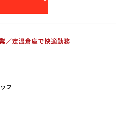
る
業／定温倉庫で快適勤務
タッフ