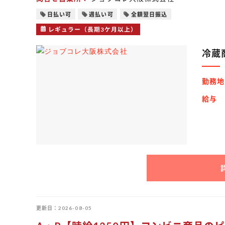
日払い可
週払い可
全額翌日振込
レギュラー（長期3ケ月以上）
冷蔵
勤務地
給与
更新日
2026-08-05