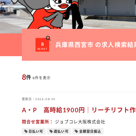
8
兵庫県西宮市 の求人検索結
RESULT
8
件
8件を表示
更新日
2026-08-05
A・P 高時給1900円｜リーチリフト
問合せ営業所
ジョブコレ大阪株式会社
日払い可
週払い可
全額翌日振込