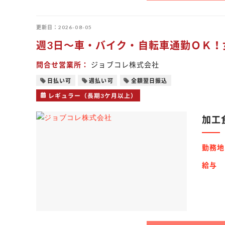
更新日
2026-08-05
週3日～車・バイク・自転車通勤ＯＫ！
問合せ営業所
ジョブコレ株式会社
日払い可
週払い可
全額翌日振込
レギュラー（長期3ケ月以上）
加工
勤務地
給与