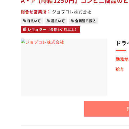
A・P【時給1250円】コンビニ商品
問合せ営業所
ジョブコレ株式会社
日払い可
週払い可
全額翌日振込
レギュラー（長期3ケ月以上）
ドラ
勤務地
給与